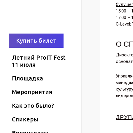
будущег
15:00 – 
17:00 –
C-Level
К
у
п
и
т
ь
б
и
л
е
т
О С
Директо
Летний ProIT Fest
основат
11 июля
Управля
Площадка
менедже
культур
Мероприятия
лидеров
Как это было?
ДРУГ
Спикеры
Волонтерам