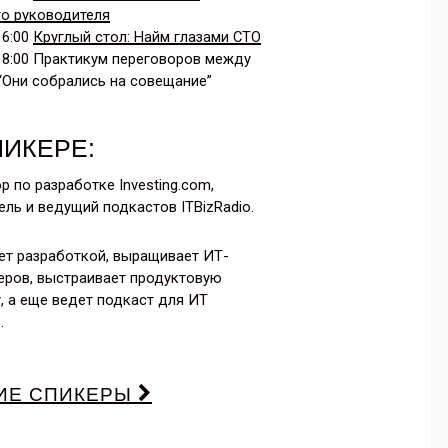
о руководителя
16:00
Круглый стол: Найм глазами CTO
 18:00 Практикум переговоров между
: “Они собрались на совещание”
ПИКЕРЕ:
р по разработке
Investing.com
,
ель и ведущий подкастов ITBizRadio.
ет разработкой, выращивает ИТ-
ров, выстраивает продуктовую
у, а еще ведет подкаст для ИТ
.
ИЕ СПИКЕРЫ