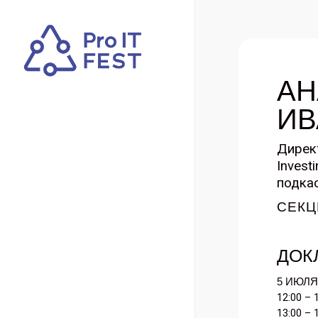
Skip
to
main
content
АН
ИВ
Дирек
Invest
подкас
СЕКЦ
ДОК
5 ИЮЛЯ 
12:00 – 
13:00 – 