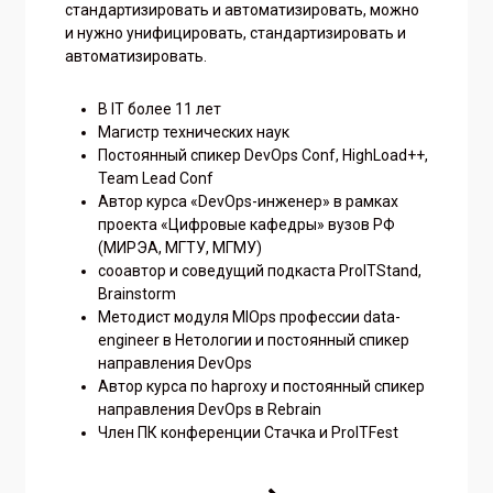
стандартизировать и автоматизировать, можно
и нужно унифицировать, стандартизировать и
автоматизировать.
В IT более 11 лет
Магистр технических наук
Постоянный спикер DevOps Сonf, HighLoad++,
Team Lead Сonf
Автор курса «DevOps-инженер» в рамках
проекта «Цифровые кафедры» вузов РФ
(МИРЭА, МГТУ, МГМУ)
сооавтор и соведущий подкаста ProITStand,
Brainstorm
Методист модуля MlOps профессии data-
engineer в Нетологии и постоянный спикер
направления DevOps
Автор курса по haproxy и постоянный спикер
направления DevOps в Rebrain
Член ПК конференции Стачка и ProITFest