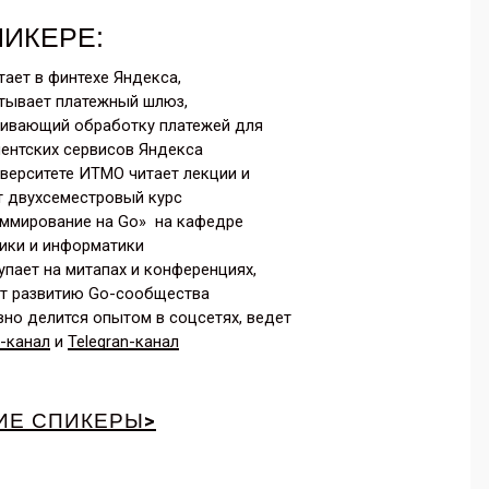
ПИКЕРЕ:
тает в финтехе Яндекса,
тывает платежный шлюз,
ивающий обработку платежей для
иентских сервисов Яндекса
иверситете ИТМО читает лекции и
т двухсеместровый курс
ммирование на Go» на кафедре
ики и информатики
упает на митапах и конференциях,
т развитию Go-сообщества
вно
делится опытом в соцсетях, ведет
-канал
и
Telegran-канал
ИЕ СПИКЕРЫ
>