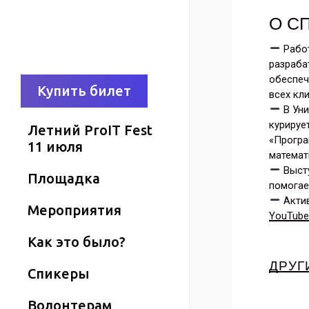
О С
Рабо
разраба
обеспеч
К
у
п
и
т
ь
б
и
л
е
т
всех кл
В Ун
курируе
Летний ProIT Fest
«Програ
11 июля
математ
В
ыст
Площадка
помогае
А
кти
Мероприятия
YouTube
Как это было?
ДРУГ
Спикеры
Волонтерам