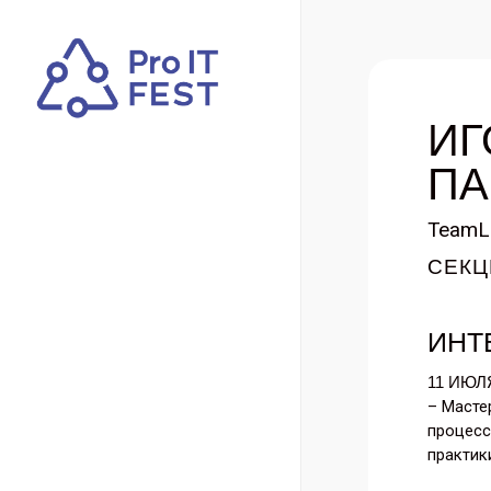
Skip
to
main
content
ИГ
ПА
TeamL
СЕКЦИ
ИНТ
11 ИЮЛ
– Мастер
процесс
практик