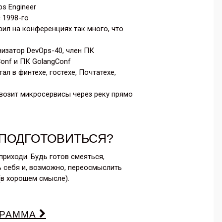
s Engineer
с 1998-го
ил на конференциях так много, что
изатор DevOps-40, член ПК
onf и ПК GolangConf
ал в финтехе, гостехе, Почтатехе,
озит микросервисы через реку прямо
 ПОДГОТОВИТЬСЯ?
приходи. Будь готов смеяться,
ь себя и, возможно, переосмыслить
(в хорошем смысле).
ГРАММА