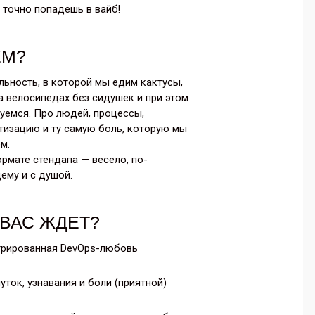
 точно попадешь в вайб!
ЕМ?
льность, в которой мы едим кактусы,
а велосипедах без сидушек и при этом
уемся. Про людей, процессы,
тизацию и ту самую боль, которую мы
м.
ормате стендапа — весело, по-
ему и с душой.
 ВАС ЖДЕТ?
рированная DevOps-любовь
уток, узнавания и боли (приятной)