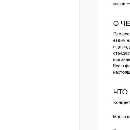
жизни —
О Ч
Про реа
ездим н
ещё рад
стандар
все знае
Всё в ф
настоящ
ЧТО
Концент
Много ш