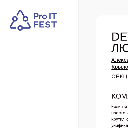
Skip
to
main
content
DE
ЛЮ
Алекс
Крыло
СЕКЦ
КОМ
Если ты
просто 
крутил 
унифика