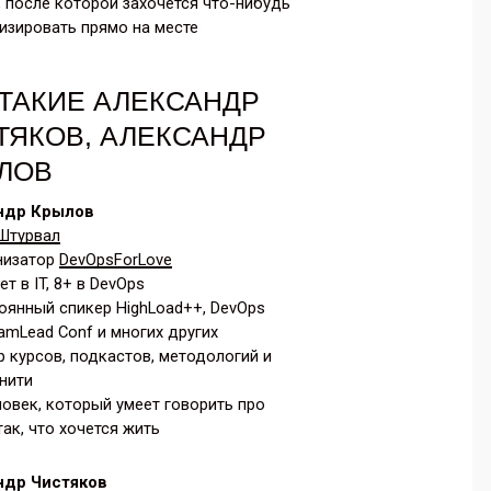
, после которой захочется что-нибудь
изировать прямо на месте
 ТАКИЕ АЛЕКСАНДР
ТЯКОВ, АЛЕКСАНДР
ЛОВ
ндр Крылов
Штурвал
низатор
DevOpsForLove
ет в IT, 8+ в DevOps
янный спикер HighLoad++, DevOps
eamLead Conf и многих других
 курсов, подкастов, методологий и
нити
овек, который умеет говорить про
так, что хочется жить
ндр Чистяков