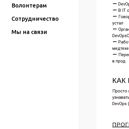
DevOp
Волонтерам
В IT 
Говор
Сотрудничество
устал
Орган
Мы на связи
DevOpsC
Работ
медтехе
Перев
в прод
КАК
Просто 
узнават
DevOps 
ПРО