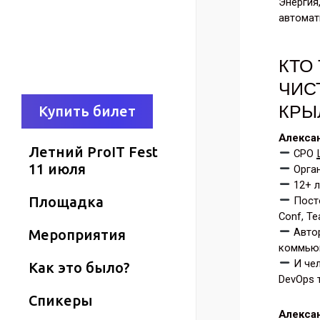
Энергия
автомат
КТО
ЧИС
КРЫ
К
у
п
и
т
ь
б
и
л
е
т
Алекса
Летний ProIT Fest
CPO
11 июля
Орга
12+ л
Площадка
Посто
Conf, T
Автор
Мероприятия
коммью
И чел
Как это было?
DevOps 
Спикеры
Алекса